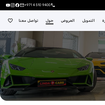
+971 4 510 9400
ة
التمويل
العروض
حول
تواصل معنا