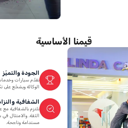
قيمنا الأساسية
الجودة والتميّز
نقدّم سيارات وخدمات 
الوكالة ويشجّع على تك
الشفافية والنزا
نلتزم بالشفافية مع ع
الثقة. والامتثال في
مستدامة وناجحة.